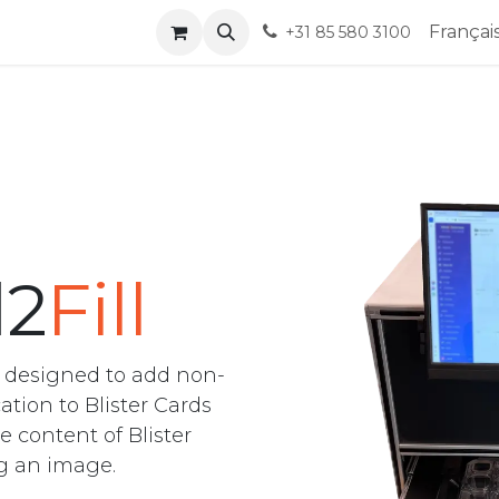
ndez-vous
Help
Françai
+31 85 580 3100
2
Fill
s designed to add non-
tion to Blister Cards
e content of Blister
ng an image.