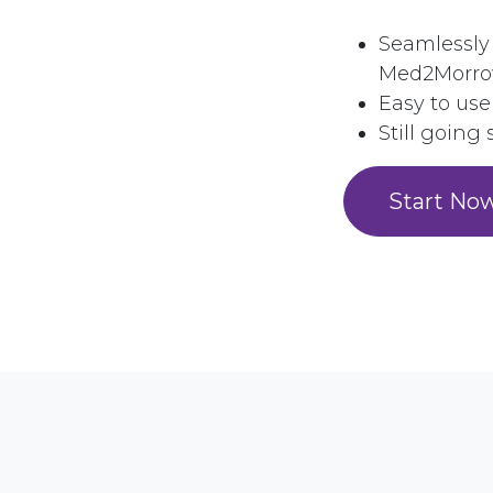
Seamlessly 
Med2Morro
Easy to use
Still going
Start No