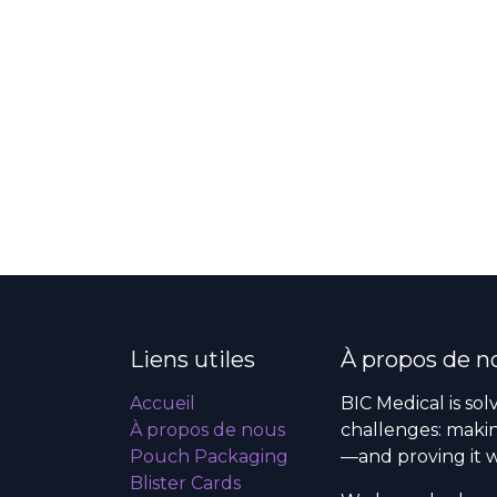
Liens utiles
À propos de n
Accueil
BIC Medical is sol
À propos de nous
challenges: makin
Pouch Packaging
—and proving it w
Blister Cards