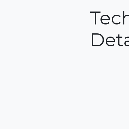
Tech
Deta