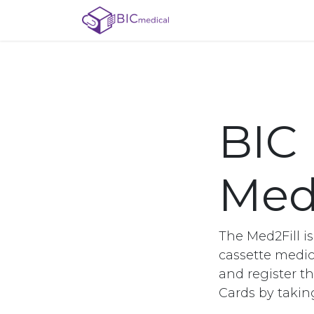
Se rendre au contenu
Menu
Events
Re
BIC
Med
The Med2Fill i
cassette medica
and register th
Cards by taki