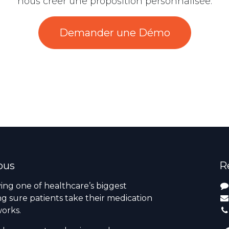
nous créer une proposition personnalisée.
Demander une Démo
ous
R
ving one of healthcare’s biggest
g sure patients take their medication
orks.