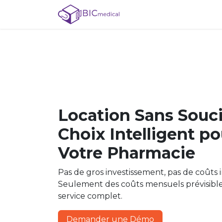
Se rendre au contenu
Menu
Events
Re
Location Sans Souci
Choix Intelligent po
Votre Pharmacie
Pas de gros investissement, pas de coûts 
Seulement des coûts mensuels prévisibl
service complet.​
Demander une Démo