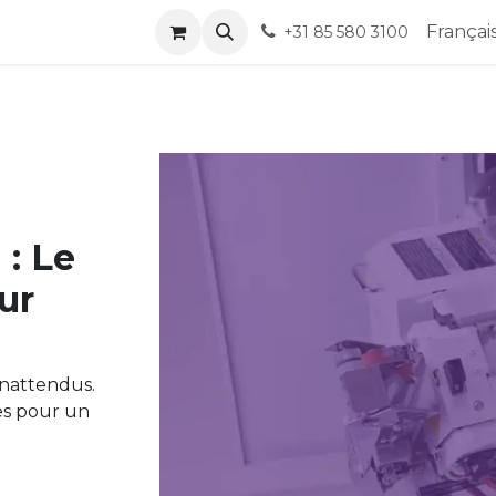
ndez-vous
Help
Françai
+31 85 580 3100
 : Le
ur
inattendus.
es pour un