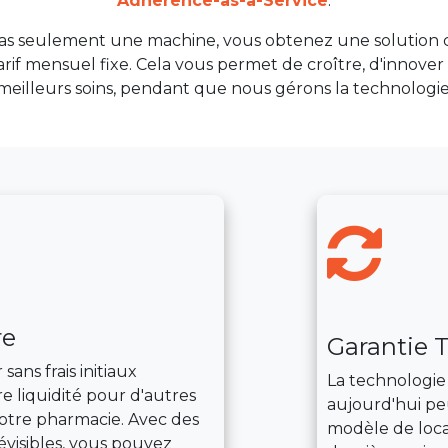
Adherence-as-a-Service
.
as seulement une machine, vous obtenez une solution 
rif mensuel fixe. Cela vous permet de croître, d'innover 
meilleurs soins, pendant que nous gérons la technologie
re
Garantie 
ns frais initiaux
La technologie
e liquidité pour d'autres
aujourd'hui pe
otre pharmacie. Avec des
modèle de loca
évisibles, vous pouvez