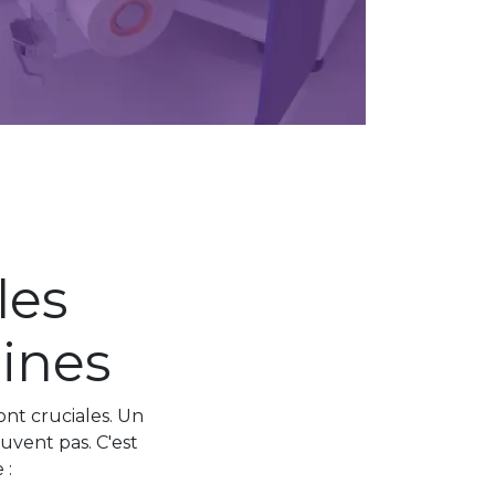
les
hines
sont cruciales. Un
uvent pas. C'est
e :